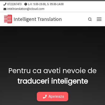
0722267473
L-V: 9.00-19.00, S: 09.00-14.00
Skip to content
intel.translation@icloud.com
Intelligent Translation
Search
Men
Pentru ca aveti nevoie de
traduceri inteligente
Apeleaza