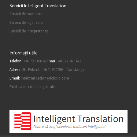
Servicii Intelligent Translation
Servicii de traducere
Servicii de legalizare
Servicii de interpretariat
Informații utile
Telefon:
+40 727 186 665
sau
+40 722 267 473
Adresa:
Str. Eliberării Nr.7, 900299 – Constanța
Email:
intel.translation@icloud.com
Politica de confidențialitate