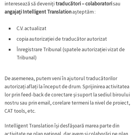
interesează să deveniți
traducători – colaboratori
sau
angajați Intelligent Translation
așteptăm :
C.V. actualizat
copia autorizației de traducător autorizat
Înregistrare Tribunal (spatele autorizației vizat de
Tribunal)
De asemenea, putem veni în ajutorul traducătorilor
autorizați aflați la început de drum. Sprijinirea activitatea
lor prin feed-back de corectare și suport la sediul biroului
nostru sau prin email, corelare termeni la nivel de proiect,
CAT tools, etc.
Intelligent Translation își desfășoară marea parte din
activitate pe plan național, dar avem și colaborări pe plan